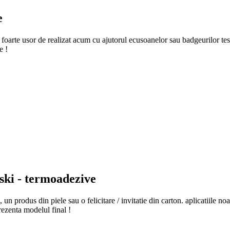
e
oarte usor de realizat acum cu ajutorul ecusoanelor sau badgeurilor tesut
e !
vski - termoadezive
, un produs din piele sau o felicitare / invitatie din carton. aplicatiile no
prezenta modelul final !