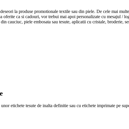
za deseori la produse promotionale textile sau din piele. De cele mai mu
tea oferite ca si cadouri, vor trebui mai apoi personalizate cu mesajul /
 din cauciuc, piele embosata sau tesute, aplicatii cu cristale, broderie, s
e
nor etichete tesute de inalta definitie sau cu etichete imprimate pe supo