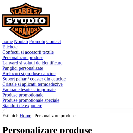
home
Noutati
Promotii
Contact
Etichete
Confectii si accesorii textile
Personalizare produse
Lanyard si solutii de identificare
Panglici personalizate
Brelocuri si produse cauciuc
Suport pahar / coaster din cauciuc
Cristale si aplicatii termoadezive
Fanioane tesute si imprimate
Produse promotionale
Produse promotionale speciale
Standuri de expunere
Esti aici:
Home
| Personalizare produse
Personalizare produse