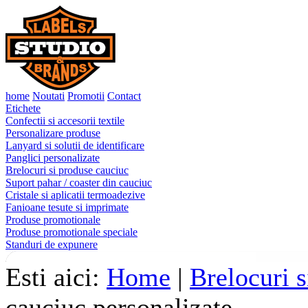
home
Noutati
Promotii
Contact
Etichete
Confectii si accesorii textile
Personalizare produse
Lanyard si solutii de identificare
Panglici personalizate
Brelocuri si produse cauciuc
Suport pahar / coaster din cauciuc
Cristale si aplicatii termoadezive
Fanioane tesute si imprimate
Produse promotionale
Produse promotionale speciale
Standuri de expunere
Esti aici:
Home
|
Brelocuri 
cauciuc personalizate